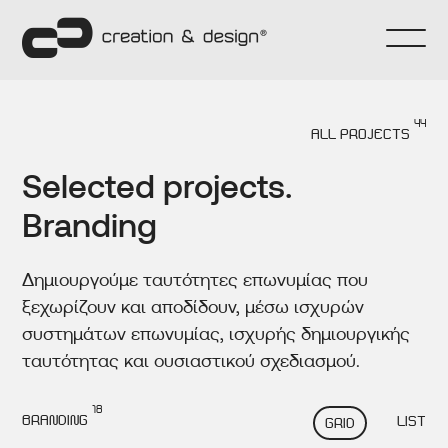
~
44
ALL PROJECTS
Selected projects.
EN VERSION
44
Branding
Δημιουργούμε ταυτότητες επωνυμίας που
ξεχωρίζουν και αποδίδουν, μέσω ισχυρών
UPDATES
συστημάτων επωνυμίας, ισχυρής δημιουργικής
ταυτότητας και ουσιαστικού σχεδιασμού.
18
BRANDING
LIST
GRID